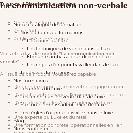
La communication non-verbale
Aller
Luxurytail | Plateforme e-learning
au
contenu
Objectifs de formation
Main
Notre catalogue de formation
Points forts
Menu
Nos parcours de formations
Public visé et pré-requis
Les codes du Luxe
Les techniques de vente dans le Luxe
Vous êtes dans le module
“La communication non-
Être un-e ambassadeur-drice de Luxe​
verbale”
.
Les règles d’or pour travailler dans le luxe
Toutes nos formations
À l’issue de ce module, vous serez capable :
Nos formations
De prendre conscience de votre langage corporel
Les codes du Luxe
D’adapter votre image à l’environnement du Luxe
Les techniques de vente dans le Luxe
D’être de véritables Ambassadeurs du Luxe
Être un-e ambassadeur-drice de Luxe​
Les règles d’or pour travailler dans le luxe
Une experte du Luxe et du retail
Blog
Une formation concrète, opérationnelles en lien
Nous contacter