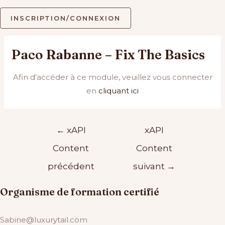
INSCRIPTION/CONNEXION
Paco Rabanne – Fix The Basics
Afin d'accéder à ce module, veuillez vous connecter
en
cliquant ici
Navigation
←
xAPI
xAPI
de
Content
Content
l’article
précédent
suivant
→
Organisme de formation certifié
Sabine@luxurytail.com