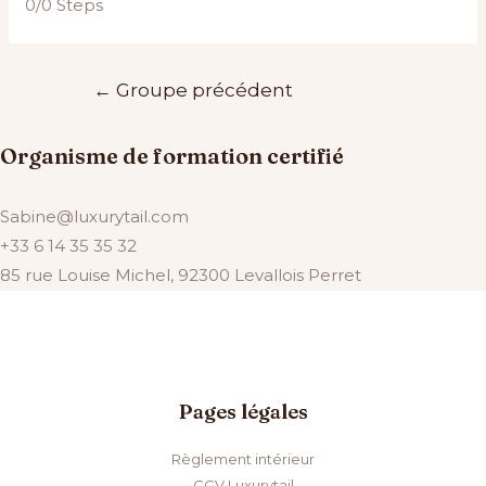
0/0 Steps
Navigation
←
Groupe précédent
de
l’article
Organisme de formation certifié
Sabine@luxurytail.com
+33 6 14 35 35 32
85 rue Louise Michel, 92300 Levallois Perret
Pages légales
Règlement intérieur
CGV Luxurytail