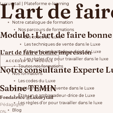
L'art de fa
Aller
Luxurytail | Plateforme e-learning
au
contenu
Main
Notre catalogue de formation
Menu
Nos parcours de formations
Module : L'art de faire bonn
Les codes du Luxe
Les techniques de vente dans le Luxe
L’art de faire bonne impression
Être un-e ambassadeur-drice de Luxe​
Les règles d’or pour travailler dans le luxe
ACCÉDER AU MODULE
Toutes nos formations
Notre consultante Experte L
Nos formations
Les codes du Luxe
Sabine TEMIN
Les techniques de vente dans le Luxe
Être un-e ambassadeur-drice de Luxe​
Fondatrice @Luxurytail
Les règles d’or pour travailler dans le luxe
Pédagogue
Blog
0
%