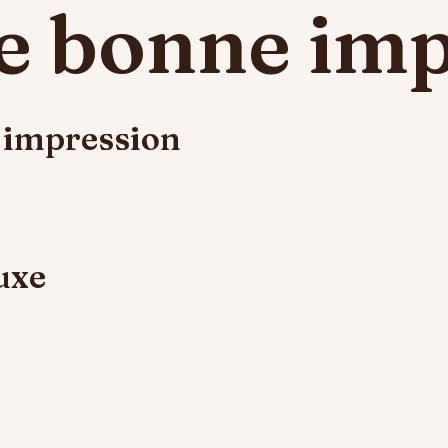
ire bonne im
e impression
uxe