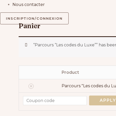
Nous contacter
INSCRIPTION/CONNEXION
Panier
“Parcours “Les codes du Luxe”” has been
Product
Remove
Thumbnail
item
image
Parcours "Les codes du L
APPL