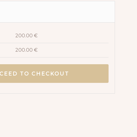
Luxe"
quantity
200.00
€
200.00
€
CEED TO CHECKOUT